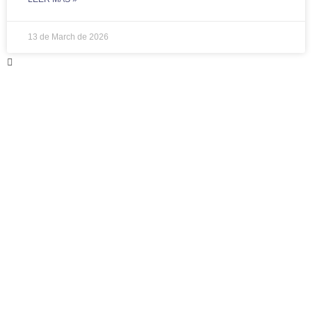
13 de March de 2026
No et quedes amb el
dubte.
Consulta AIRE, l’assistent intel·ligent de
reciclatge desenvolupat per Ecoembes que