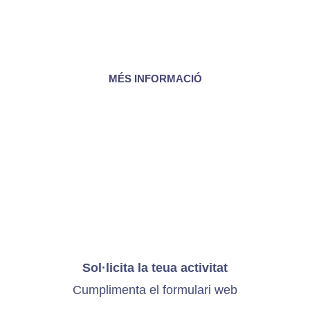
resol en temps real els teus dubtes sobre el
lloc adequat on depositar els residus perquè
es reciclen correctament.
MÉS INFORMACIÓ
Sol·licita la teua activitat
Cumplimenta el
formulari web