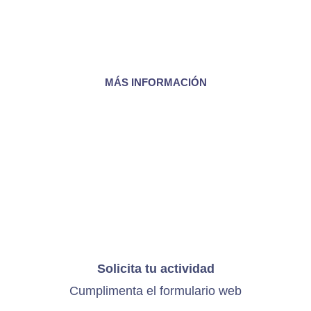
lugar adecuado en el que depositar los
residuos para que estos se reciclen
correctamente.
MÁS INFORMACIÓN
Solicita tu actividad
Cumplimenta el
formulario web