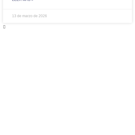
13 de marzo de 2026
No te quedes con la
duda.
Consulta a AIRE, el asistente inteligente de
reciclaje desarrollado por Ecoembes que
resuelve en tiempo real tus dudas acerca del