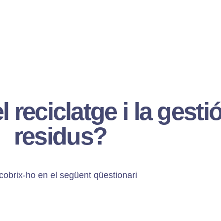
reciclatge i la gesti
residus?
obrix-ho en el següent qüestionari